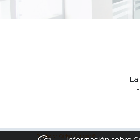
La
P
Fundación Cáritas Chavicar ©
Información sobre C