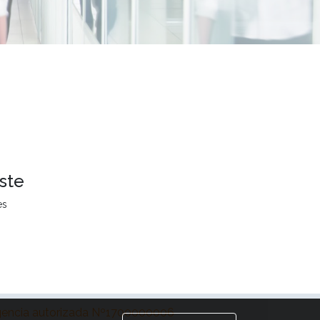
ste
es
encia autorizada Nº1700000006