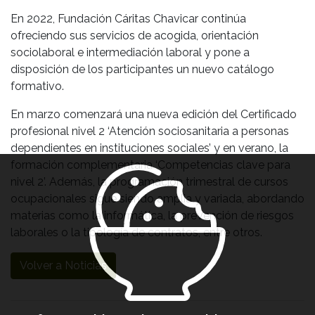
En 2022, Fundación Cáritas Chavicar continúa
ofreciendo sus servicios de acogida, orientación
sociolaboral e intermediación laboral y pone a
disposición de los participantes un nuevo catálogo
formativo.
En marzo comenzará una nueva edición del Certificado
profesional nivel 2 ‘Atención sociosanitaria a personas
dependientes en instituciones sociales’ y en verano, la
formación complementaria ‘Competencias clave para
nivel 2’. Además, la programación trimestral de cursos
ocupacionales sigue siendo amplia y variada, abordando
materias como la informática, la prevención de riesgos
laborales o la tipología de contratos, entre otros.
Volver a Noticias