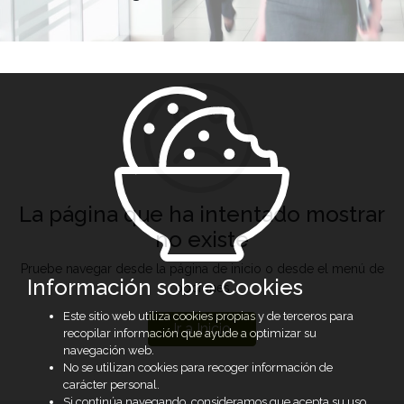
La página que ha intentado mostrar
no existe
Pruebe navegar desde la página de inicio o desde el menú de
Información sobre Cookies
opciones
Este sitio web utiliza cookies propias y de terceros para
Ir a Inicio
recopilar información que ayude a optimizar su
navegación web.
No se utilizan cookies para recoger información de
carácter personal.
Si continúa navegando, consideramos que acepta su uso.