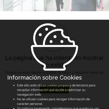
La página que ha intentado mostrar
no existe
Pruebe navegar desde la página de inicio o desde el menú de
Información sobre Cookies
opciones
Este sitio web utiliza cookies propias y de terceros para
Ir a Inicio
recopilar información que ayude a optimizar su
navegación web.
No se utilizan cookies para recoger información de
carácter personal.
Si continúa navegando, consideramos que acepta su uso.