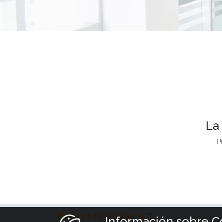
La
P
Fundación Cáritas Chavicar ©
Información sobre C