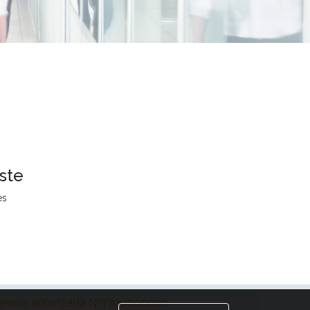
ste
es
encia autorizada Nº1700000006