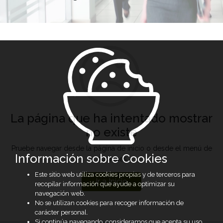
La página que ha intentado mostrar
no existe
Pruebe navegar desde la página de inicio o desde el menú de
Información sobre Cookies
opciones
Este sitio web utiliza cookies propias y de terceros para
Ir a Inicio
recopilar información que ayude a optimizar su
navegación web.
No se utilizan cookies para recoger información de
carácter personal.
Si continúa navegando, consideramos que acepta su uso.