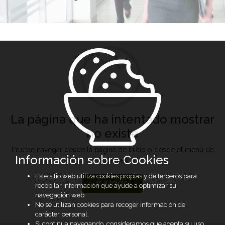
La página que ha intentado mostrar
no existe
Pruebe navegar desde la página de inicio o desde el menú de
Información sobre Cookies
opciones
Este sitio web utiliza cookies propias y de terceros para
Ir a Inicio
recopilar información que ayude a optimizar su
navegación web.
No se utilizan cookies para recoger información de
carácter personal.
Si continúa navegando, consideramos que acepta su uso.