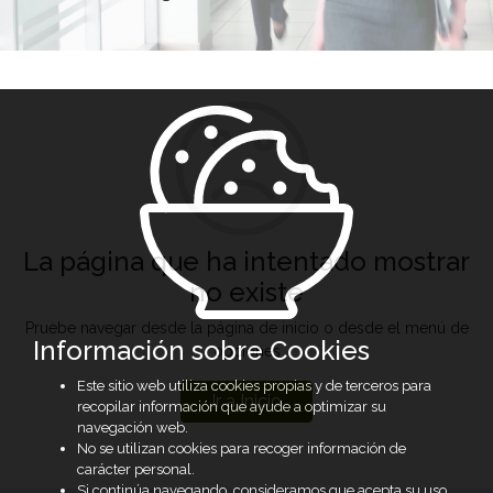
La página que ha intentado mostrar
no existe
Pruebe navegar desde la página de inicio o desde el menú de
Información sobre Cookies
opciones
Este sitio web utiliza cookies propias y de terceros para
Ir a Inicio
recopilar información que ayude a optimizar su
navegación web.
No se utilizan cookies para recoger información de
carácter personal.
Si continúa navegando, consideramos que acepta su uso.