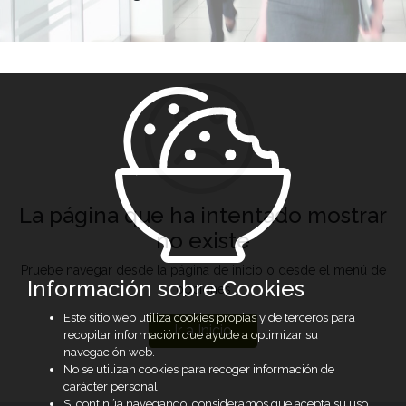
La página que ha intentado mostrar
no existe
Pruebe navegar desde la página de inicio o desde el menú de
Información sobre Cookies
opciones
Este sitio web utiliza cookies propias y de terceros para
Ir a Inicio
recopilar información que ayude a optimizar su
navegación web.
No se utilizan cookies para recoger información de
carácter personal.
Si continúa navegando, consideramos que acepta su uso.