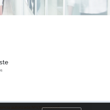
ste
es
encia autorizada Nº1700000006