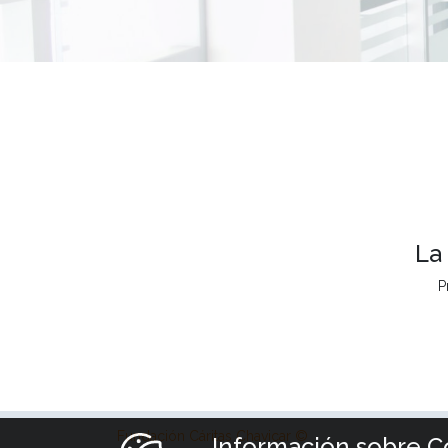
La
P
Fundación Cáritas Chavicar ©
Información sobre C