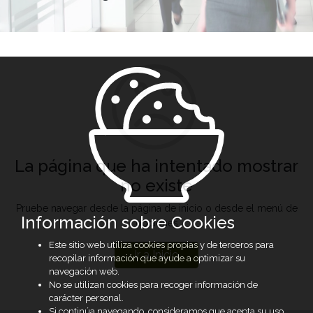
La página que ha intentado mostrar
no existe
Pruebe navegar desde la página de inicio o desde el menú de
Información sobre Cookies
opciones
Este sitio web utiliza cookies propias y de terceros para
Ir a Inicio
recopilar información que ayude a optimizar su
navegación web.
No se utilizan cookies para recoger información de
carácter personal.
Si continúa navegando, consideramos que acepta su uso.