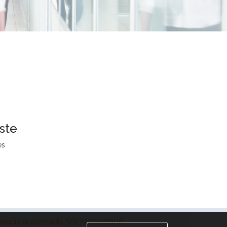
ste
es
encia autorizada Nº1700000006