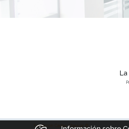
La
P
Fundación Cáritas Chavicar ©
Información sobre C