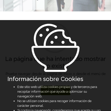
La página que ha intentado mostrar
no existe
Pruebe navegar desde la página de inicio o desde el menú de
Información sobre Cookies
opciones
Este sitio web utiliza cookies propias y de terceros para
Ir a Inicio
recopilar información que ayude a optimizar su
navegación web.
No se utilizan cookies para recoger información de
carácter personal.
Si continúa navegando, consideramos que acepta su uso.