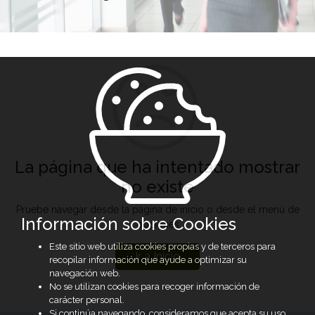
La página que ha intentado mostrar
no existe
Pruebe navegar desde la página de inicio o desde el menú de
Información sobre Cookies
opciones
Este sitio web utiliza cookies propias y de terceros para
Ir a Inicio
recopilar información que ayude a optimizar su
navegación web.
No se utilizan cookies para recoger información de
carácter personal.
Si continúa navegando, consideramos que acepta su uso.