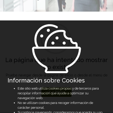
La página que ha intentado mostrar
no existe
Pruebe navegar desde la página de inicio o desde el menú de
Información sobre Cookies
opciones
Este sitio web utiliza cookies propias y de terceros para
Ir a Inicio
recopilar información que ayude a optimizar su
navegación web.
No se utilizan cookies para recoger información de
carácter personal.
Si continúa navegando, consideramos que acepta su uso.