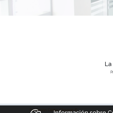
La
P
Fundación Cáritas Chavicar ©
Información sobre C