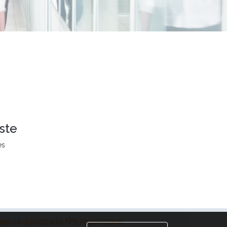
ste
es
encia autorizada Nº1700000006