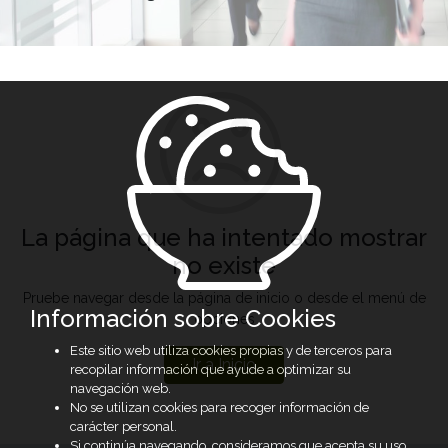
La página que ha intentado mostrar
no existe
Pruebe navegar desde la página de inicio o desde el menú de
Información sobre Cookies
opciones
Este sitio web utiliza cookies propias y de terceros para
Ir a Inicio
recopilar información que ayude a optimizar su
navegación web.
No se utilizan cookies para recoger información de
carácter personal.
Si continúa navegando, consideramos que acepta su uso.