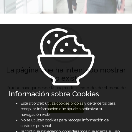
La página que ha intentado mostrar
no existe
Pruebe navegar desde la página de inicio o desde el menú de
Información sobre Cookies
opciones
Este sitio web utiliza cookies propias y de terceros para
Ir a Inicio
recopilar información que ayude a optimizar su
navegación web.
No se utilizan cookies para recoger información de
carácter personal.
Si continúa navegando, consideramos que acepta su uso.