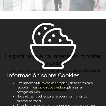
La página que ha intentado mostrar
no existe
Pruebe navegar desde la página de inicio o desde el menú de
Información sobre Cookies
opciones
Este sitio web utiliza cookies propias y de terceros para
Ir a Inicio
recopilar información que ayude a optimizar su
navegación web.
No se utilizan cookies para recoger información de
carácter personal.
Si continúa navegando, consideramos que acepta su uso.