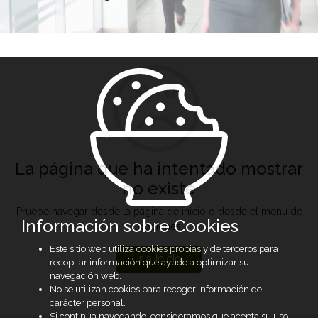
La página que ha intentado mostrar
no existe
Pruebe navegar desde la página de inicio o desde el menú de
Información sobre Cookies
opciones
Este sitio web utiliza cookies propias y de terceros para
Ir a Inicio
recopilar información que ayude a optimizar su
navegación web.
No se utilizan cookies para recoger información de
carácter personal.
Si continúa navegando, consideramos que acepta su uso.