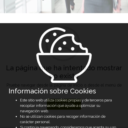
La página que ha intentado mostrar
no existe
Pruebe navegar desde la página de inicio o desde el menú de
Información sobre Cookies
opciones
Este sitio web utiliza cookies propias y de terceros para
Ir a Inicio
recopilar información que ayude a optimizar su
navegación web.
No se utilizan cookies para recoger información de
carácter personal.
Si continúa navegando, consideramos que acepta su uso.