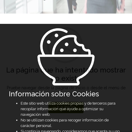
La página que ha intentado mostrar
no existe
Pruebe navegar desde la página de inicio o desde el menú de
Información sobre Cookies
opciones
Este sitio web utiliza cookies propias y de terceros para
Ir a Inicio
recopilar información que ayude a optimizar su
navegación web.
No se utilizan cookies para recoger información de
carácter personal.
Si continúa navegando, consideramos que acepta su uso.