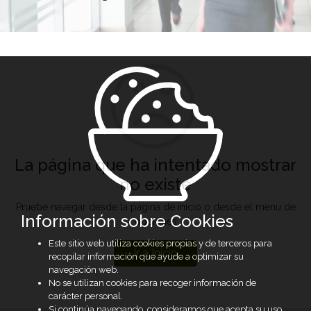
La página que ha intentado mostrar
no existe
Pruebe navegar desde la página de inicio o desde el menú de
Información sobre Cookies
opciones
Este sitio web utiliza cookies propias y de terceros para
Ir a Inicio
recopilar información que ayude a optimizar su
navegación web.
No se utilizan cookies para recoger información de
carácter personal.
Si continúa navegando, consideramos que acepta su uso.