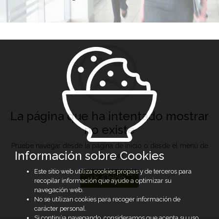
La página que ha intentado mostrar
no existe
Pruebe navegar desde la página de inicio o desde el menú de
Información sobre Cookies
opciones
Este sitio web utiliza cookies propias y de terceros para
Ir a Inicio
recopilar información que ayude a optimizar su
navegación web.
No se utilizan cookies para recoger información de
carácter personal.
Si continúa navegando, consideramos que acepta su uso.