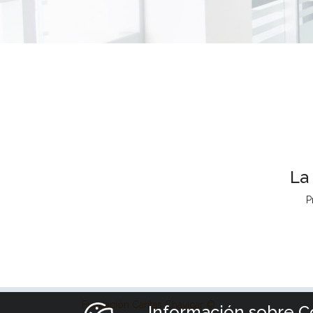
La
P
Fundación Cáritas Chavicar ©
Información sobre C