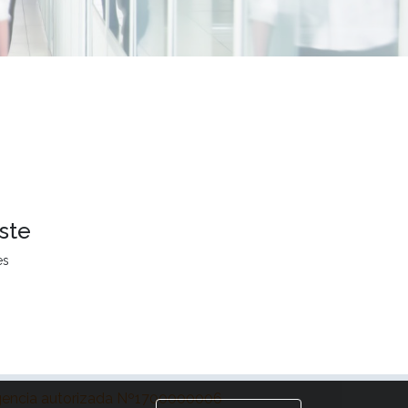
ste
es
encia autorizada Nº1700000006