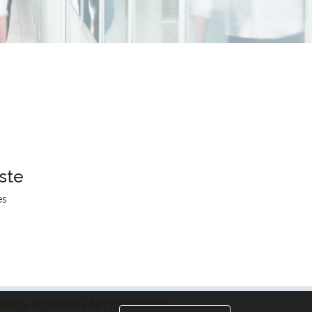
ste
es
encia autorizada Nº1700000006