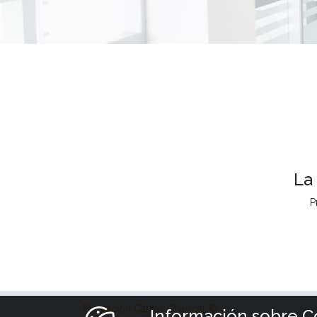
La
P
Fundación Cáritas Chavicar ©
Información sobre C