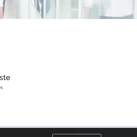
ste
es
encia autorizada Nº1700000006