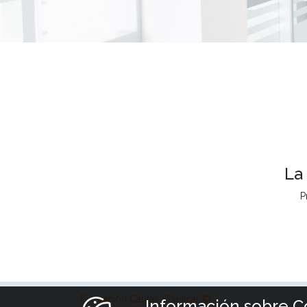
La
P
Fundación Cáritas Chavicar ©
Información sobre C