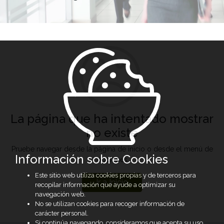
La página que ha intentado mostrar
no existe
Pruebe navegar desde la página de inicio o desde el menú de
Información sobre Cookies
opciones
Este sitio web utiliza cookies propias y de terceros para
Ir a Inicio
recopilar información que ayude a optimizar su
navegación web.
No se utilizan cookies para recoger información de
carácter personal.
Si continúa navegando, consideramos que acepta su uso.