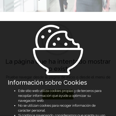
La página que ha intentado mostrar
no existe
Pruebe navegar desde la página de inicio o desde el menú de
Información sobre Cookies
opciones
Este sitio web utiliza cookies propias y de terceros para
Ir a Inicio
recopilar información que ayude a optimizar su
navegación web.
No se utilizan cookies para recoger información de
carácter personal.
Si continúa navegando, consideramos que acepta su uso.