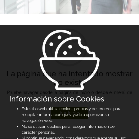
La página que ha intentado mostrar
no existe
Pruebe navegar desde la página de inicio o desde el menú de
Información sobre Cookies
opciones
Este sitio web utiliza cookies propias y de terceros para
Ir a Inicio
recopilar información que ayude a optimizar su
navegación web.
No se utilizan cookies para recoger información de
carácter personal.
Si continúa navegando, consideramos que acepta su uso.