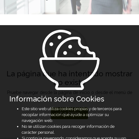
La página que ha intentado mostrar
no existe
Pruebe navegar desde la página de inicio o desde el menú de
Información sobre Cookies
opciones
Este sitio web utiliza cookies propias y de terceros para
Ir a Inicio
recopilar información que ayude a optimizar su
navegación web.
No se utilizan cookies para recoger información de
carácter personal.
Si continúa navegando, consideramos que acepta su uso.