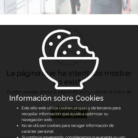
La página que ha intentado mostrar
no existe
Pruebe navegar desde la página de inicio o desde el menú de
Información sobre Cookies
opciones
Este sitio web utiliza cookies propias y de terceros para
Ir a Inicio
recopilar información que ayude a optimizar su
navegación web.
No se utilizan cookies para recoger información de
carácter personal.
Si continúa navegando, consideramos que acepta su uso.