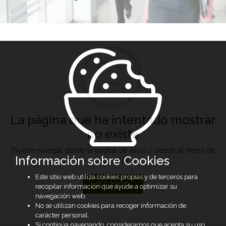
La página que ha intentado mostrar
no existe
Pruebe navegar desde la página de inicio o desde el menú de
Información sobre Cookies
opciones
Este sitio web utiliza cookies propias y de terceros para
Ir a Inicio
recopilar información que ayude a optimizar su
navegación web.
No se utilizan cookies para recoger información de
carácter personal.
Si continúa navegando, consideramos que acepta su uso.