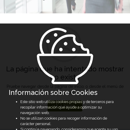
La página que ha intentado mostrar
no existe
Pruebe navegar desde la página de inicio o desde el menú de
Información sobre Cookies
opciones
Este sitio web utiliza cookies propias y de terceros para
Ir a Inicio
recopilar información que ayude a optimizar su
navegación web.
No se utilizan cookies para recoger información de
carácter personal.
Si continúa navegando, consideramos que acepta su uso.