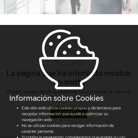
La página que ha intentado mostrar
no existe
Pruebe navegar desde la página de inicio o desde el menú de
Información sobre Cookies
opciones
Este sitio web utiliza cookies propias y de terceros para
Ir a Inicio
recopilar información que ayude a optimizar su
navegación web.
No se utilizan cookies para recoger información de
carácter personal.
Si continúa navegando, consideramos que acepta su uso.