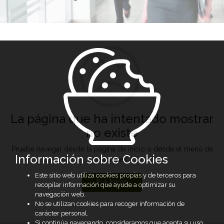
La página que ha intentado mostrar
no existe
Pruebe navegar desde la página de inicio o desde el menú de
Información sobre Cookies
opciones
Este sitio web utiliza cookies propias y de terceros para
Ir a Inicio
recopilar información que ayude a optimizar su
navegación web.
No se utilizan cookies para recoger información de
carácter personal.
Si continúa navegando, consideramos que acepta su uso.