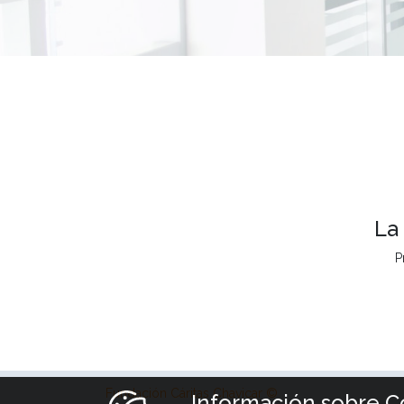
La
P
Fundación Cáritas Chavicar ©
Información sobre C