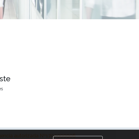
ste
es
encia autorizada Nº1700000006