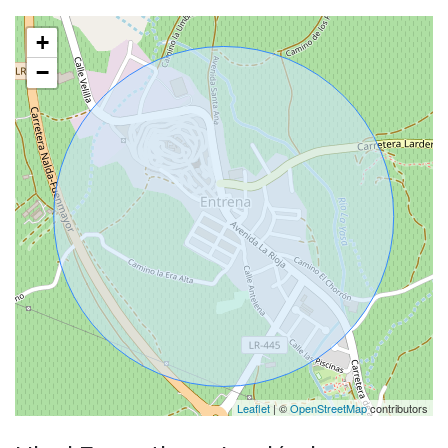
+
−
Leaflet
| ©
OpenStreetMap
contributors