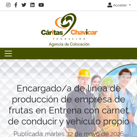
Acceder
Encargado/a de línea de
producción de empresa de
frutas en Entrena con carnet
de conducir y vehículo propio
Publicada: martes, 12 de mayo de 2026