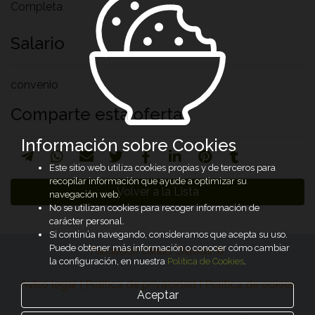
Completa
Salario
convenio
Comparte esta oferta
Información sobre Cookies
Este sitio web utiliza cookies propias y de terceros para
recopilar información que ayude a optimizar su
Volver a la Lista
navegación web.
No se utilizan cookies para recoger información de
carácter personal.
Si continúa navegando, consideramos que acepta su uso.
Puede obtener más información o conocer cómo cambiar
Fundación Cáritas Chavicar ©
la configuración, en nuestra
Política de Cookies
.
Aviso legal | Política de privacidad | Política de ookies
Aceptar