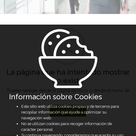
La página que ha intentado mostrar
no existe
Pruebe navegar desde la página de inicio o desde el menú de
Información sobre Cookies
opciones
Este sitio web utiliza cookies propias y de terceros para
Ir a Inicio
recopilar información que ayude a optimizar su
navegación web.
No se utilizan cookies para recoger información de
carácter personal.
Si continúa navegando, consideramos que acepta su uso.