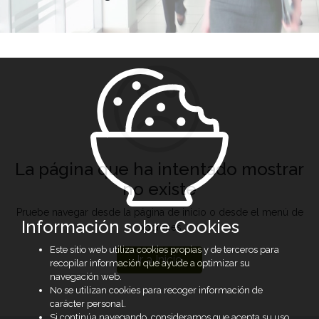
La página que ha intentado mostrar
no existe
Pruebe navegar desde la página de inicio o desde el menú de
Información sobre Cookies
opciones
Este sitio web utiliza cookies propias y de terceros para
Ir a Inicio
recopilar información que ayude a optimizar su
navegación web.
No se utilizan cookies para recoger información de
carácter personal.
Si continúa navegando, consideramos que acepta su uso.