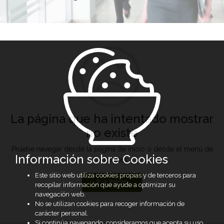
La página que ha intentado mostrar
no existe
Pruebe navegar desde la página de inicio o desde el menú de
Información sobre Cookies
opciones
Este sitio web utiliza cookies propias y de terceros para
Ir a Inicio
recopilar información que ayude a optimizar su
navegación web.
No se utilizan cookies para recoger información de
carácter personal.
Si continúa navegando, consideramos que acepta su uso.