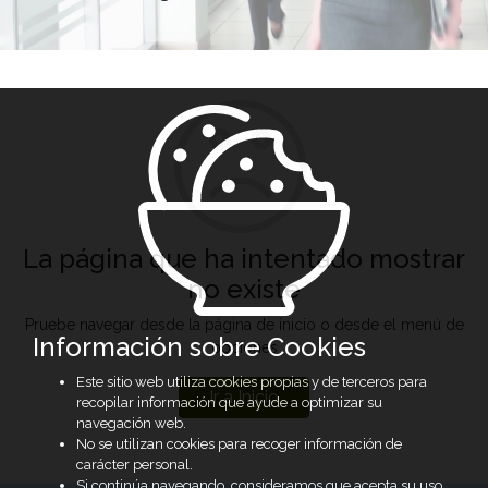
La página que ha intentado mostrar
no existe
Pruebe navegar desde la página de inicio o desde el menú de
Información sobre Cookies
opciones
Este sitio web utiliza cookies propias y de terceros para
Ir a Inicio
recopilar información que ayude a optimizar su
navegación web.
No se utilizan cookies para recoger información de
carácter personal.
Si continúa navegando, consideramos que acepta su uso.