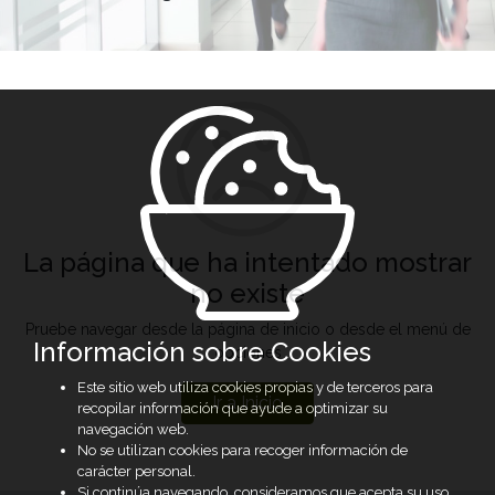
La página que ha intentado mostrar
no existe
Pruebe navegar desde la página de inicio o desde el menú de
Información sobre Cookies
opciones
Este sitio web utiliza cookies propias y de terceros para
Ir a Inicio
recopilar información que ayude a optimizar su
navegación web.
No se utilizan cookies para recoger información de
carácter personal.
Si continúa navegando, consideramos que acepta su uso.