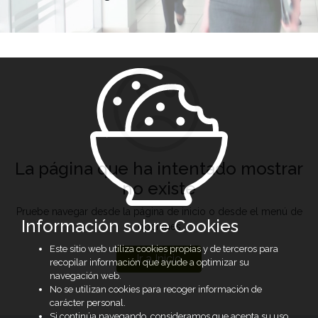
La página que ha intentado mostrar
no existe
Pruebe navegar desde la página de inicio o desde el menú de
Información sobre Cookies
opciones
Este sitio web utiliza cookies propias y de terceros para
Ir a Inicio
recopilar información que ayude a optimizar su
navegación web.
No se utilizan cookies para recoger información de
carácter personal.
Si continúa navegando, consideramos que acepta su uso.