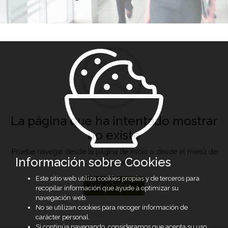
La página que ha intentado mostrar
no existe
Pruebe navegar desde la página de inicio o desde el menú de
Información sobre Cookies
opciones
Este sitio web utiliza cookies propias y de terceros para
Ir a Inicio
recopilar información que ayude a optimizar su
navegación web.
No se utilizan cookies para recoger información de
carácter personal.
Si continúa navegando, consideramos que acepta su uso.