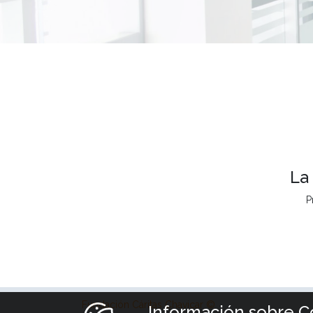
La
P
Fundación Cáritas Chavicar ©
Información sobre C