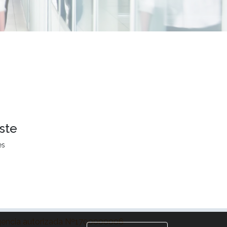
ste
es
encia autorizada Nº1700000006