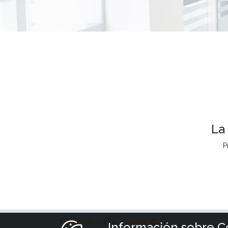
La
P
Fundación Cáritas Chavicar ©
Información sobre C