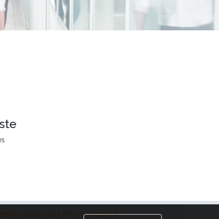
ste
es
encia autorizada Nº1700000006