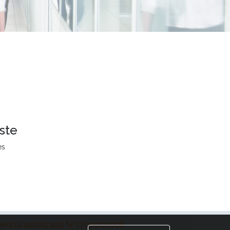
ste
es
encia autorizada Nº1700000006