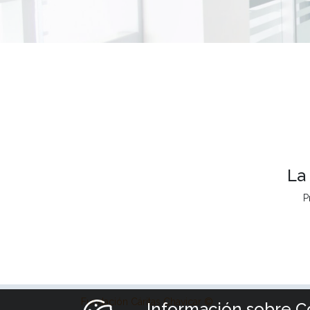
La
P
Fundación Cáritas Chavicar ©
Información sobre C