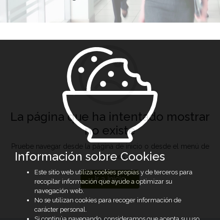
La página que ha intentado mostrar
no existe
Pruebe navegar desde la página de inicio o desde el menú de
Información sobre Cookies
opciones
Este sitio web utiliza cookies propias y de terceros para
Ir a Inicio
recopilar información que ayude a optimizar su
navegación web.
No se utilizan cookies para recoger información de
carácter personal.
Si continúa navegando, consideramos que acepta su uso.