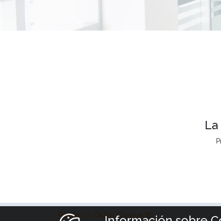
La
P
Fundación Cáritas Chavicar ©
Información sobre C