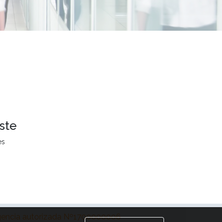
ste
es
encia autorizada Nº1700000006